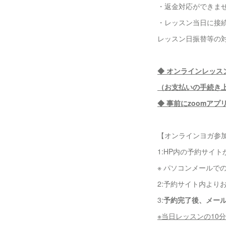
・返金対応ができま
・レッスン当日に接
レッスン日振替等の対応をさ
◆ オンラインレッス
（お支払いの手続き
◆ 事前にzoomア
【オンラインヨガ参
1:HP内の予約サイ
※ パソコンメールで
2:予約サイト内より
3:
予約完了後、メール
※当日レッスンの10