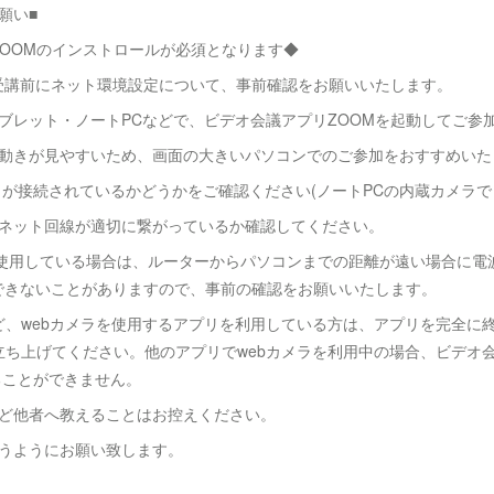
願い■
OOMのインストロールが必須となります◆
受講前にネット環境設定について、事前確認をお願いいたします。
ブレット・ノートPCなどで、ビデオ会議アプリZOOMを起動してご参
の動きが見やすいため、画面の大きいパソコンでのご参加をおすすめいた
ラが接続されているかどうかをご確認ください(ノートPCの内蔵カメラで
ーネット回線が適切に繋がっているか確認してください。
N）を使用している場合は、ルーターからパソコンまでの距離が遠い場合に
できないことがありますので、事前の確認をお願いいたします。
timeなど、webカメラを使用するアプリを利用している方は、アプリを完全
立ち上げてください。他のアプリでwebカメラを利用中の場合、ビデオ会
ることができません。
など他者へ教えることはお控えください。
行うようにお願い致します。