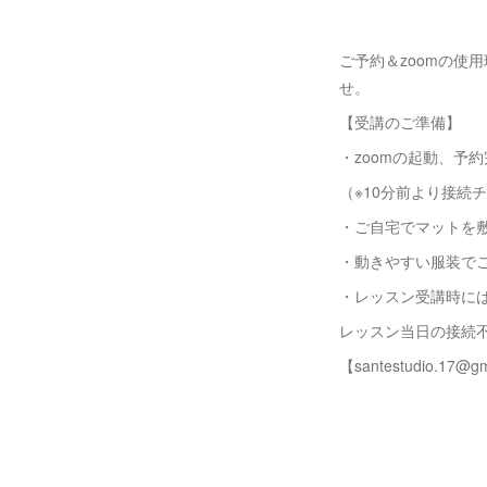
ご予約＆zoomの使
せ。
【受講のご準備】
・zoomの起動、予約
（※10分前より接続
・ご自宅でマットを
・動きやすい服装で
・レッスン受講時に
レッスン当日の接続
【santestudio.17@g