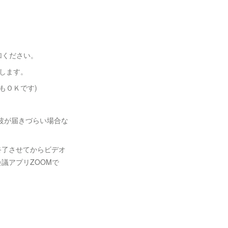
加ください。
します。
もＯＫです)
電波が届きづらい場合な
に終了させてからビデオ
議アプリZOOMで