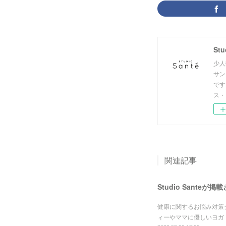
St
少人
サン
です
ス・
関連記事
Studio Santeが
健康に関するお悩み対策グ
ィーやママに優しいヨガ