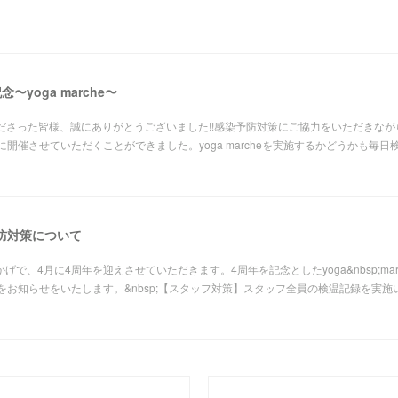
記念〜yoga marche〜
お越しくださった皆様、誠にありがとうございました!!感染予防対策にご協力をいただきな
開催させていただくことができました。yoga marcheを実施するかどうかも毎
染予防対策について
様のおかげで、4月に4周年を迎えさせていただきます。4周年を記念としたyoga&nbsp;m
をお知らせをいたします。&nbsp;【スタッフ対策】スタッフ全員の検温記録を実施