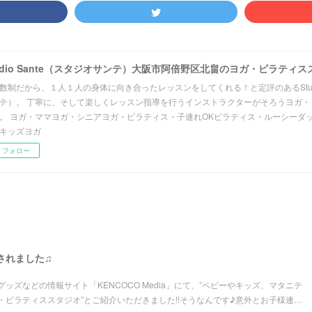
udio Sante（スタジオサンテ）大阪市阿倍野区北畠のヨガ・ピラティ
数制だから、１人１人の身体に向き合ったレッスンをしてくれる！と定評のあるStudio
テ）。 丁寧に、そして楽しくレッスン指導を行うインストラクターがそろうヨガ・
。 ヨガ・ママヨガ・シニアヨガ・ピラティス・子連れOKピラティス・ルーシーダ
キッズヨガ
フォロー
掲載されました♫
ッズなどの情報サイト「KENCOCO Media」にて、”ベビーやキッズ、マタニテ
・ピラティススタジオ”とご紹介いただきました!!そうなんです♪意外とお子様連…