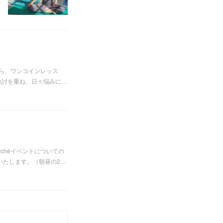
がら、ワンコインレッス
日検討を重ね、日々悩みに…
archéイベントについての
いたします。（朝昼の2…