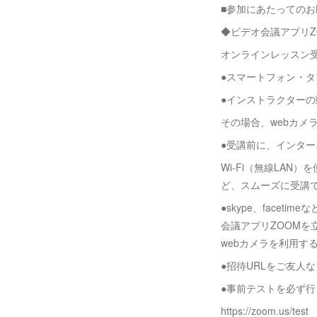
■参加にあたってのお
◆ビデオ会議アプリZ
オンラインレッスン
●スマートフォン・タ
●インストラクター
その場合、webカメ
●受講前に、インタ
Wi-Fi（無線LA
ど、スムーズに受講
●skype、face
会議アプリZOOMを
webカメラを利用す
●招待URLをご友人
●事前テストを必ず
https://zoom.us/test