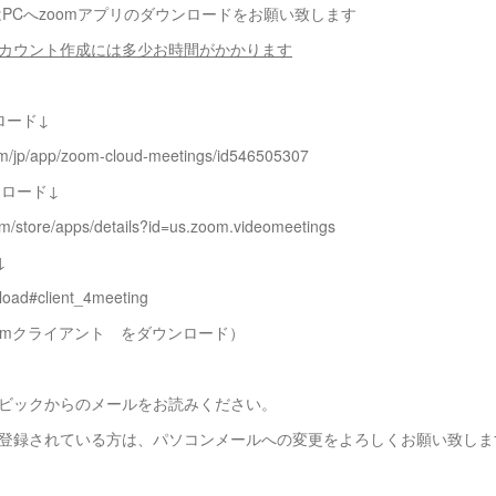
はPCへzoomアプリのダウンロードをお願い致します
アカウント作成には多少お時間がかかります
ロード↓
com/jp/app/zoom-cloud-meetings/id546505307
ウンロード↓
com/store/apps/details?id=us.zoom.videomeetings
↓
load#client_4meeting
omクライアント をダウンロード）
ービックからのメールをお読みください。
を登録されている方は、パソコンメールへの変更をよろしくお願い致しま