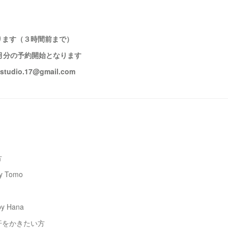
ります（３時間前まで）
月分の予約開始となります
udio.17@gmail.com
方
Tomo
 Hana
汗をかきたい方