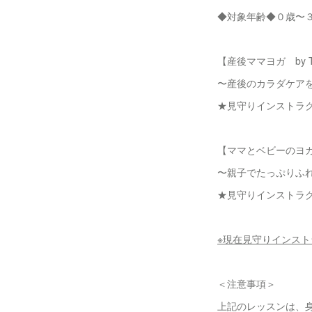
◆対象年齢◆０歳〜
【産後ママヨガ by T
〜産後のカラダケア
★見守りインストラ
【ママとベビーのヨガ 
〜親子でたっぷりふ
★見守りインストラ
※現在
見守りインスト
＜注意事項＞
上記のレッスンは、