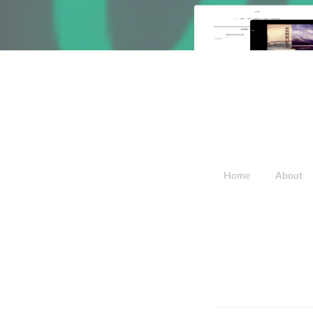
Home
About