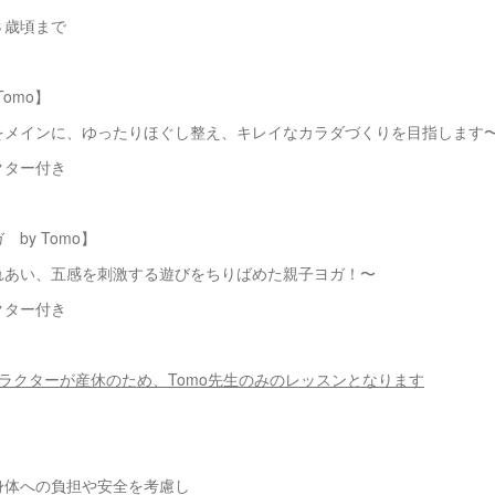
３歳頃まで
omo】
をメインに、ゆったりほぐし整え、キレイなカラダづくりを目指します
クター付き
by Tomo】
れあい、五感を刺激する遊びをちりばめた親子ヨガ！〜
クター付き
ラクターが産休のため、Tomo先生のみのレッスンとなります
身体への負担や安全を考慮し