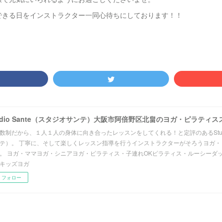
できる日をインストラクター一同心待ちにしております！！
udio Sante（スタジオサンテ）大阪市阿倍野区北畠のヨガ・ピラティ
数制だから、１人１人の身体に向き合ったレッスンをしてくれる！と定評のあるStudio
テ）。 丁寧に、そして楽しくレッスン指導を行うインストラクターがそろうヨガ・
。 ヨガ・ママヨガ・シニアヨガ・ピラティス・子連れOKピラティス・ルーシーダ
キッズヨガ
フォロー