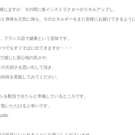
く感じますが、その間に各インストラクターがスキルアップし、
心と身体を元気に保ち、そのエネルギーをまた皆様にお届けできるように
éは、フランス語で健康という意味です。
いつでもすぐそばに出てきますが・・・
téで感じた居心地の良さや、
との大切さを思い出して頂き、
の内容を実践してみてください。
レッスンを配信できたらと準備しているところです。
ご覧いただけると幸いです。
studio
康で元気にいられるようにお過ごしくださいませ。