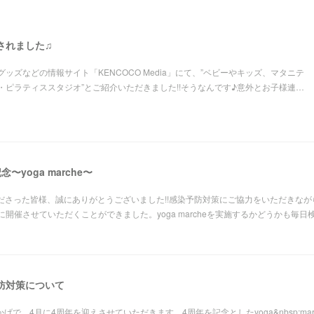
掲載されました♫
ッズなどの情報サイト「KENCOCO Media」にて、”ベビーやキッズ、マタニテ
・ピラティススタジオ”とご紹介いただきました!!そうなんです♪意外とお子様連…
記念〜yoga marche〜
お越しくださった皆様、誠にありがとうございました!!感染予防対策にご協力をいただきな
開催させていただくことができました。yoga marcheを実施するかどうかも毎
染予防対策について
様のおかげで、4月に4周年を迎えさせていただきます。4周年を記念としたyoga&nbsp;m