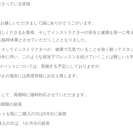
ださっている皆様
antéにお越しいただきまして誠にありがとうございます。
越しくださるお客様、そしてインストラクターの安全と健康を第一に考え
でを臨時休業とさせていただくこととなりました。
、そしてインストラクターが、健康で元気でいることを強く願ってスタ
発令に伴い、このような状況下でレッスンを続けていくことは難しいと
やイベントについては、実施する予定にしておりますが、
中止の場合には再度皆様にお伝え致します。
まして、再開時に随時対応させていただきます。
効期限の延長
ットを既にご購入の方は5月分に振替
購入の方は、1か月分の延長