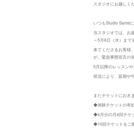
スタジオにお越しく
いつもStudio S
当スタジオでは、お
～5月6日（水）ま
来てくださるお客様
が、緊急事態宣言の
5月以降のレッスン
状況により、延期や
またチケットにおき
◆体験チケットの有
◆4月分の月4回チケ
◆10回チケットをご