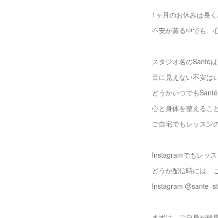
1ヶ月のお休みは長
不安が募る中でも、
スタジオ名のSant
目に見えない不安は
どうかいつでもSan
心と身体を整えるこ
ご自宅でもレッスン
Instagramでも
どうか配信時には、
Instagram @sante_
まずは、ご自身が健