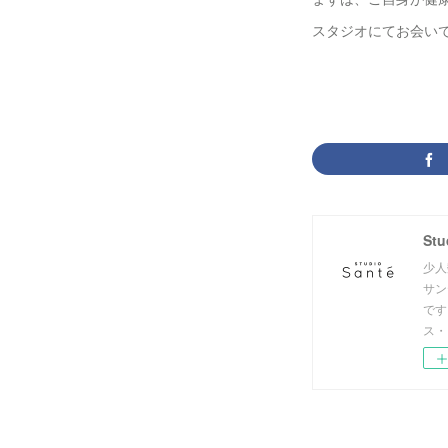
スタジオにてお会い
St
少人
サン
です
ス・