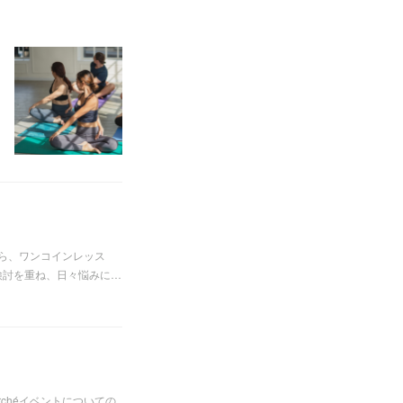
がら、ワンコインレッス
日検討を重ね、日々悩みに…
archéイベントについての