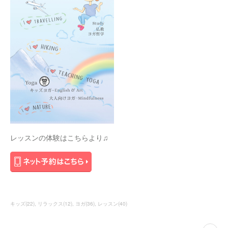
レッスンの体験はこちらより♫
キッズ
(
22
)
リラックス
(
12
)
ヨガ
(
36
)
レッスン
(
40
)