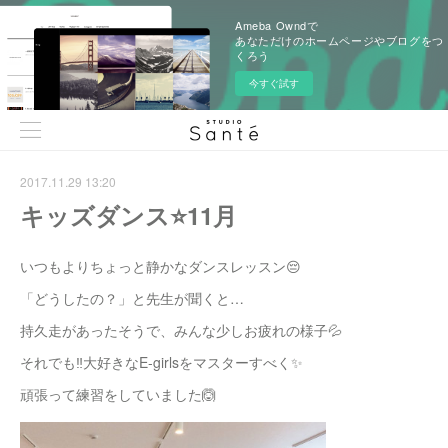
Ameba Owndで
あなただけのホームページやブログをつ
くろう
今すぐ試す
2017.11.29 13:20
キッズダンス⭐️11月
いつもよりちょっと静かなダンスレッスン😔
「どうしたの？」と先生が聞くと…
持久走があったそうで、みんな少しお疲れの様子💦
それでも‼️大好きなE-girlsをマスターすべく✨
頑張って練習をしていました🙆