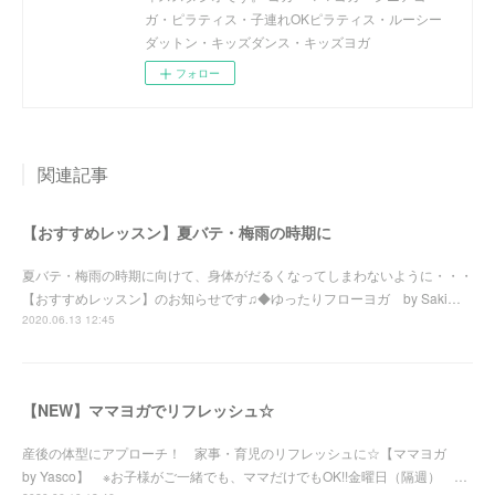
ガ・ピラティス・子連れOKピラティス・ルーシー
ダットン・キッズダンス・キッズヨガ
フォロー
関連記事
【おすすめレッスン】夏バテ・梅雨の時期に
夏バテ・梅雨の時期に向けて、身体がだるくなってしまわないように・・・
【おすすめレッスン】のお知らせです♫◆ゆったりフローヨガ by Saki…
2020.06.13 12:45
【NEW】ママヨガでリフレッシュ☆
産後の体型にアプローチ！ 家事・育児のリフレッシュに☆【ママヨガ
by Yasco】 ※お子様がご一緒でも、ママだけでもOK!!金曜日（隔週） …