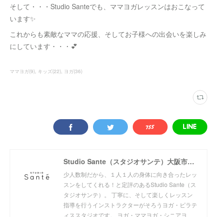
そして・・・Studio Santeでも、ママヨガレッスンはおこなって
います✨
これからも素敵なママの応援、そしてお子様への出会いを楽しみ
にしています・・・💕
ママヨガ
(
9
)
キッズ
(
22
)
ヨガ
(
36
)
Studio Sante（スタジオサンテ）大阪市阿倍野区北畠のヨガ・ピラティススタジオ
少人数制だから、１人１人の身体に向き合ったレッ
スンをしてくれる！と定評のあるStudio Sante（ス
タジオサンテ）。 丁寧に、そして楽しくレッスン
指導を行うインストラクターがそろうヨガ・ピラテ
ィススタジオです。 ヨガ・ママヨガ・シニアヨ